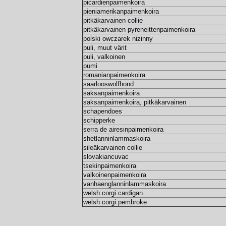
picardienpaimenkoira
pieniamerikanpaimenkoira
pitkäkarvainen collie
pitkäkarvainen pyreneittenpaimenkoira
polski owczarek nizinny
puli, muut värit
puli, valkoinen
pumi
romanianpaimenkoira
saarlooswolfhond
saksanpaimenkoira
saksanpaimenkoira, pitkäkarvainen
schapendoes
schipperke
serra de airesinpaimenkoira
shetlanninlammaskoira
sileäkarvainen collie
slovakiancuvac
tsekinpaimenkoira
valkoinenpaimenkoira
vanhaenglanninlammaskoira
welsh corgi cardigan
welsh corgi pembroke