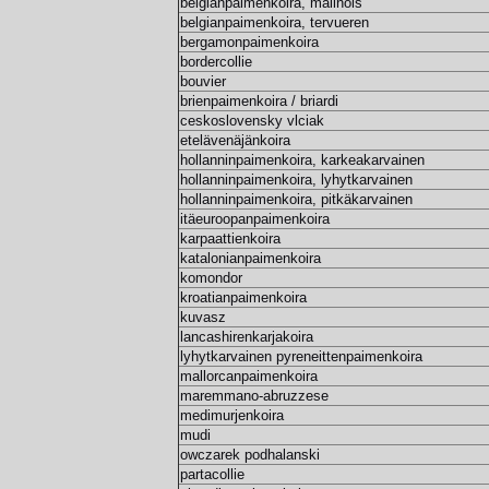
belgianpaimenkoira, malinois
belgianpaimenkoira, tervueren
bergamonpaimenkoira
bordercollie
bouvier
brienpaimenkoira / briardi
ceskoslovensky vlciak
etelävenäjänkoira
hollanninpaimenkoira, karkeakarvainen
hollanninpaimenkoira, lyhytkarvainen
hollanninpaimenkoira, pitkäkarvainen
itäeuroopanpaimenkoira
karpaattienkoira
katalonianpaimenkoira
komondor
kroatianpaimenkoira
kuvasz
lancashirenkarjakoira
lyhytkarvainen pyreneittenpaimenkoira
mallorcanpaimenkoira
maremmano-abruzzese
medimurjenkoira
mudi
owczarek podhalanski
partacollie