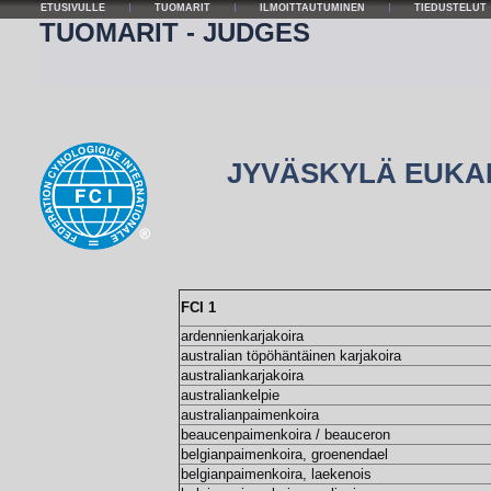
ETUSIVULLE
TUOMARIT
ILMOITTAUTUMINEN
TIEDUSTELUT
TUOMARIT - JUDGES
JYVÄSKYLÄ EUKAN
FCI 1
ardennienkarjakoira
australian töpöhäntäinen karjakoira
australiankarjakoira
australiankelpie
australianpaimenkoira
beaucenpaimenkoira / beauceron
belgianpaimenkoira, groenendael
belgianpaimenkoira, laekenois