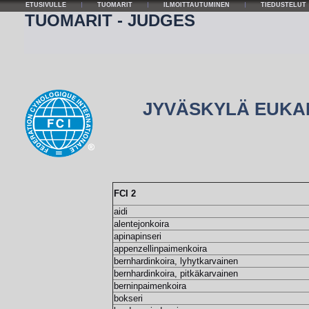
ETUSIVULLE
TUOMARIT
ILMOITTAUTUMINEN
TIEDUSTELUT
TUOMARIT - JUDGES
JYVÄSKYLÄ EUKAN
FCI 2
aidi
alentejonkoira
apinapinseri
appenzellinpaimenkoira
bernhardinkoira, lyhytkarvainen
bernhardinkoira, pitkäkarvainen
berninpaimenkoira
bokseri