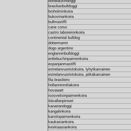
bordeauxindoggi
brasilianbulldoggi
broholminkoira
bukovinankoira
bullmastiffi
cane corso
castro laboreironkoira
continental bulldog
dobermanni
dogo argentino
englanninbulldoggi
entlebuchinpaimenkoira
espanjanmastiffi
estrelanvuoristokoira, lyhytkarvainen
estrelanvuoristokoira, pitkäkarvainen
fila brasileiro
hollanninrottakoira
hovawart
isosveitsinpaimenkoira
itävallanpinseri
kanariandoggi
kangalinkoira
karstinpaimenkoira
kaukasiankoira
keskiaasiankoira