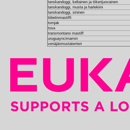
tanskandoggi, keltainen ja tiikerijuovainen
tanskandoggi, musta ja harlekiini
tanskandoggi, sininen
tiibetinmastiffi
tornjak
tosa
transmontano mastiff
uruguayncimarron
venäjänmustaterrieri