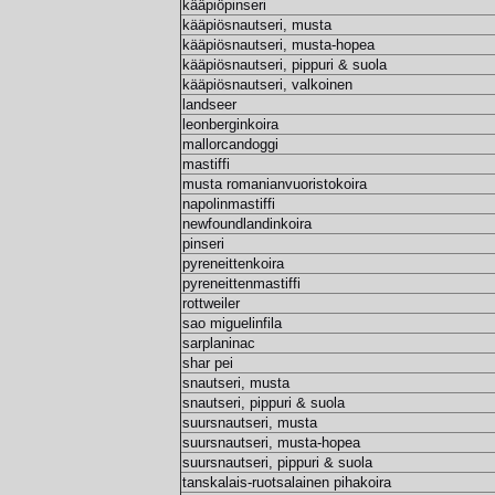
kääpiöpinseri
kääpiösnautseri, musta
kääpiösnautseri, musta-hopea
kääpiösnautseri, pippuri & suola
kääpiösnautseri, valkoinen
landseer
leonberginkoira
mallorcandoggi
mastiffi
musta romanianvuoristokoira
napolinmastiffi
newfoundlandinkoira
pinseri
pyreneittenkoira
pyreneittenmastiffi
rottweiler
sao miguelinfila
sarplaninac
shar pei
snautseri, musta
snautseri, pippuri & suola
suursnautseri, musta
suursnautseri, musta-hopea
suursnautseri, pippuri & suola
tanskalais-ruotsalainen pihakoira